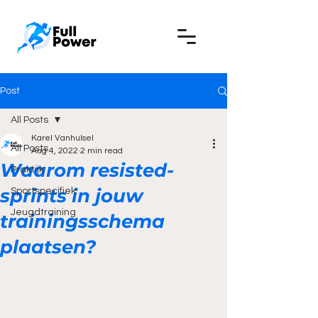
Post
All Posts
Karel Vanhulsel
All Posts
Aug 4, 2022
2 min read
Waarom resisted-
Praktijk
sprints in jouw
Sportspecifiek
Jeugdtraining
trainingsschema
plaatsen?