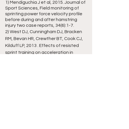
1) Mendiguchia J et al, 2015. Journal of 
Sport Sciences, Field monitoring of 
sprinting power force velocity profile 
before during and after hamstring 
injury two case reports, 34(6):1-7. 
2) West DJ, Cunningham DJ, Bracken 
RM, Bevan HR, Crewther BT, Cook CJ, 
Kilduff LP, 2013 . Effects of resisted 
sprint training on acceleration in 
professional rugby union players. J 
Strength Cond Res. Apr;27(4):1014-8. 
3) Osterwald, K.M.; Kelly, D.T.; Comyns, 
T.M.; Catháin, C.Ó. , 2021. Resisted 
Sled Sprint Kinematics: The Acute 
Effect of Load and Sporting 
Population. Sports , 9, 137.