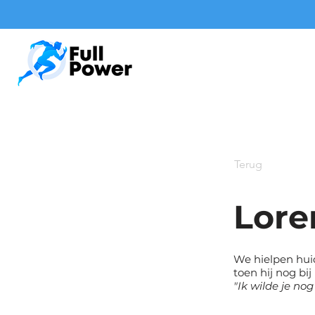
Terug
Lore
We hielpen huid
toen hij nog bi
"Ik wilde je no