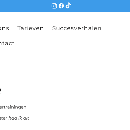
ons
Tarieven
Succesverhalen
ntact
e
ertrainingen
ter had ik dit